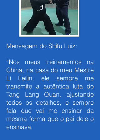
Mensagem do Shifu Luiz:
“Nos meus treinamentos na
China, na casa do meu Mestre
Li Feilin, ele sempre me
transmite a autêntica luta do
Tang Lang Quan, ajustando
todos os detalhes, e sempre
fala que vai me ensinar da
mesma forma que o pai dele o
ensinava.