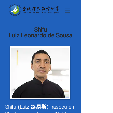
Shifu
Luiz Leonardo de Sousa
Shifu
(Luiz 路易斯)
nasceu em