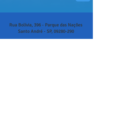
Rua Bolívia, 396 - Parque das Nações
Santo André - SP,
09280-290
Contatos:
WhatsApp:
(11) 94321-5885
E-mail:
contato@lifeilin.com.br
Inscreva-se em nossa lista
Deixe seu melhor e-mail