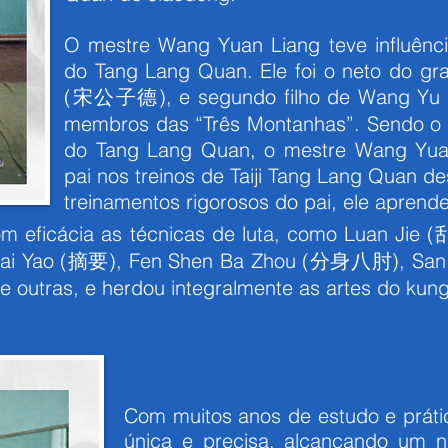
O mestre Wang Yuan Liang teve influênci
do Tang Lang Quan. Ele foi o neto do gr
(宋公子德), e segundo filho de Wang Y
membros das “Três Montanhas”. Sendo o s
do Tang Lang Quan, o mestre Wang Yu
pai nos treinos de Taiji Tang Lang Quan d
treinamentos rigorosos do pai, ele aprend
m eficácia as técnicas de luta, como Luan Jie
ai Yao (摘要), Fen Shen Ba Zhou (分身八肘), San H
as, e herdou integralmente as artes do kung f
Com muitos anos de estudo e prátic
única e precisa, alcançando um ní