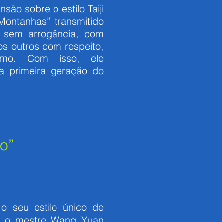
ão sobre o estilo Taiji
Montanhas” transmitido
, sem arrogância, com
os outros com respeito,
imo. Com isso, ele
a primeira geração do
ro”
o seu estilo único de
, o mestre Wang Yuan