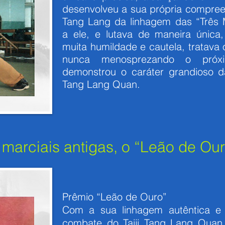
desenvolveu a sua própria compreens
Tang Lang da linhagem das “Três 
a ele, e lutava de maneira única
muita humildade e cautela, tratava 
nunca menosprezando o próx
demonstrou o caráter grandioso d
Tang Lang Quan.
 marciais antigas, o “Leão de Ou
Prêmio “Leão de Ouro”
Com a sua linhagem autêntica e 
combate do Taiji Tang Lang Quan