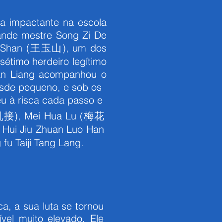
a impactante na escola
ande mestre Song Zi De
u Shan (王玉山), um dos
étimo herdeiro legítimo
an Liang acompanhou o
esde pequeno, e sob os
eu à risca cada passo e
 (乱接), Mei Hua Lu (梅花
ui Jiu Zhuan Luo Han
u Taiji Tang Lang.
a, a sua luta se tornou
vel muito elevado. Ele