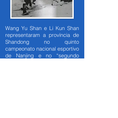
Wang Yu Shan e Li Kun Shan
representaram a província de
Shandong no quinto
campeonato nacional esportivo
de Nanjing e no “segundo
exame público nacional”.
Wang Yu Shan ganhou prêmio
no quinto campeonato
nacional esportivo de Nanjing,
que lhe rendeu o título de “rei
de louva-a-deus (Tang Lang
Quan)”.
Na época, uma série de
documentário governamental