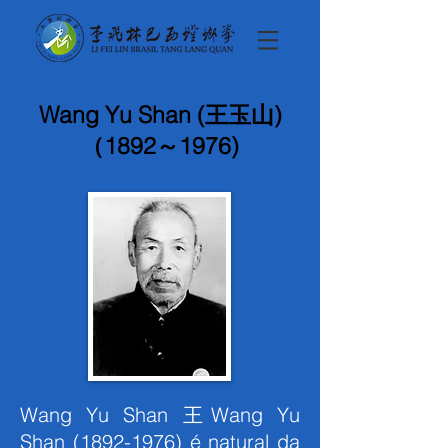
Wang Yu Shan (王玉山)
（1892～1976)
Wang Yu Shan 王
Wang Yu
Shan
(1892-1976)
é natural da