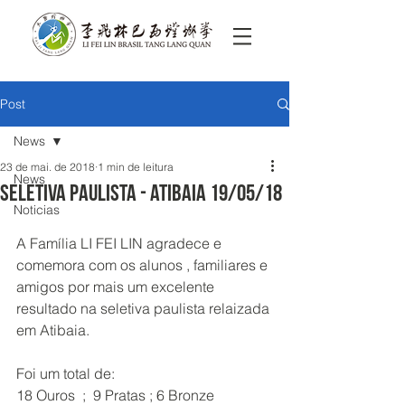
Post
News
23 de mai. de 2018
1 min de leitura
News
Seletiva Paulista - Atibaia 19/05/18
Noticias
A Família LI FEI LIN agradece e 
comemora com os alunos , familiares e 
amigos por mais um excelente 
resultado na seletiva paulista relaizada 
em Atibaia. 
Foi um total de:
18 Ouros  ;  9 Pratas ; 6 Bronze