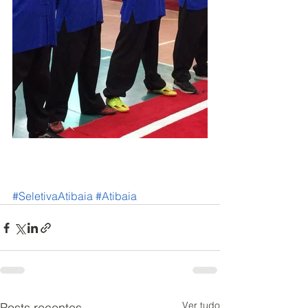
#SeletivaAtibaia
#Atibaia
Ver tudo
Posts recentes